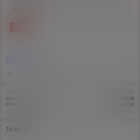
您当前的等级为
游客
请先
登录
百度网盘
3
1
海报分享
收藏
大尺度
晞可
美图
萝莉
写真
美图
CosPlay
写真
ShiroKitsune - BB Maid
Byour-富丽娜
(Fate Grand Order)
[58P+8V/1.26GB]
[50P/792.73MB]
2023-12-16 19:51:09
2024-6-7 13:24:41
16 条回复
A
M
作品作者
管理员