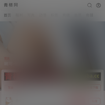
青楼网
首页
福利
写真
动漫
标签
充值
会员
客服
写真
晞可-过膝白袜[124P/18.24MB]
3
前往下载
写真
24年2月15日
杰哥
关注
私信