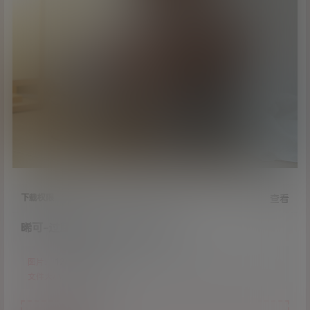
下载权限
查看
晞可-过膝白袜[124P/18.24MB]
图片：
124张
文件大小：
18.24MB