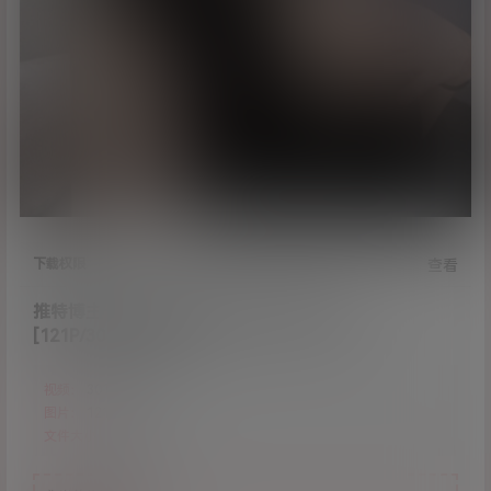
下载权限
查看
推特博主一杆钢枪约炮大神开发清纯大学生
[121P/301V/6.84G]
视频：
301个
图片：
121张
文件大小：
8.6G