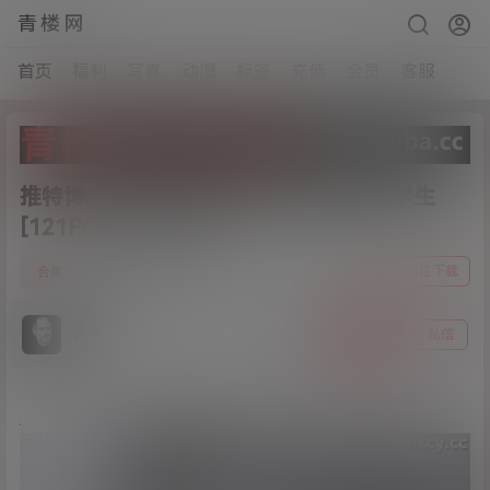
青楼网
首页
福利
写真
动漫
标签
充值
会员
客服
推特博主一杆钢枪约炮大神开发清纯大学生
[121P/301V/6.84G]
0
前往下载
合集
24年4月10日
乔布斯
关注
私信