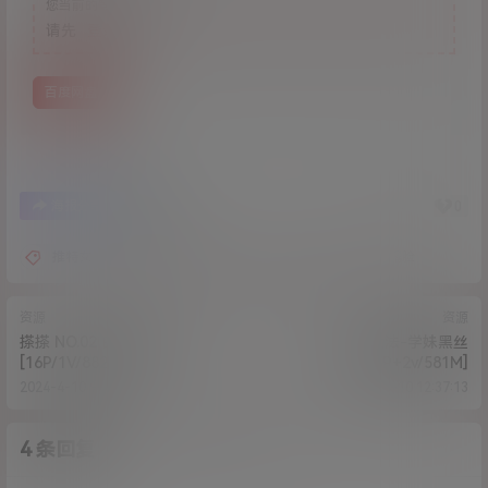
您当前的等级为
游客
请先
登录
百度网盘
0
0
海报分享
收藏
推特女神
清纯大学生
激情性交
露脸
资源
资源
搽搽 NO.02 白色束身衣
布丁大法-学妹黑丝
[16P/1V/882MB]
JK[126P+2v/581M]
2024-4-10 9:43:47
2024-4-10 12:37:13
4 条回复
A
M
作品作者
管理员