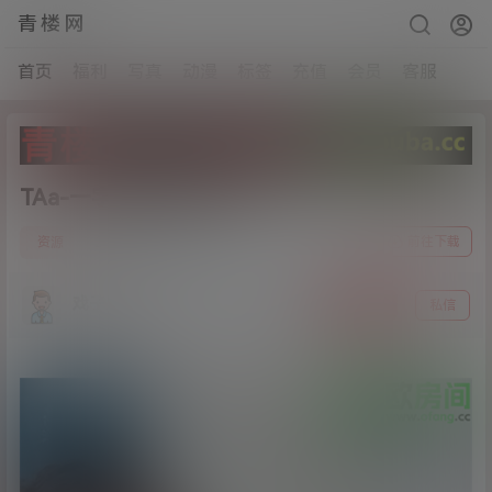
青楼网
首页
福利
写真
动漫
标签
充值
会员
客服
TAa-一字裙[1V/383M]
1
前往下载
资源
24年4月16日
戏子入画
关注
私信