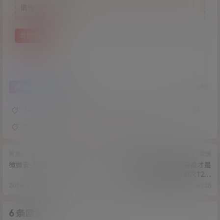
请先
登录
百度网盘
1
0
海报分享
收藏
TAa
假玩具
呻吟
大尺度
大长腿
情趣装
网红
自慰
露脸
资源
资源
微微安-菊花玩具[1V/148M]
阳布布鸭-反差女神-露脸才是
王道-道具紫薇顶级粉穴12套
[113P+2V/3.55G]
2024-4-16 9:46:33
2024-4-16 11:40:28
6 条回复
A
M
作品作者
管理员