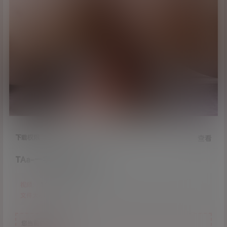
下载权限
查看
TAa-一字裙[1V/383M]
视频：
1个
文件大小：
383M
您当前的等级为
游客